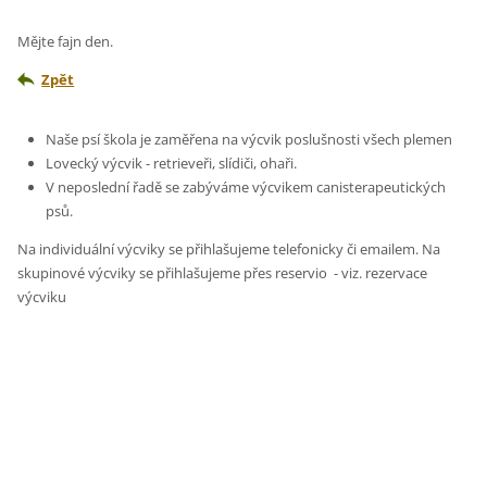
Mějte fajn den.
Zpět
Naše psí škola je zaměřena na výcvik poslušnosti všech plemen
Lovecký výcvik - retrieveři, slídiči, ohaři.
V neposlední řadě se zabýváme výcvikem canisterapeutických
psů.
Na individuální výcviky se přihlašujeme telefonicky či emailem. Na
skupinové výcviky se přihlašujeme přes reservio - viz. rezervace
výcviku