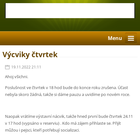
Menu
Výcviky čtvrtek
19.11.2022 21:11
Ahoj všichni.
Poslušnost ve čtvrtek v 18 hod bude do konce roku zrušena. Účast
nebyla skoro žádná, takže si dáme pauzu a uvidíme po novém roce.
Naopak vrátíme výstavní nácvik, takže hned první bude čtvrtek 24.11
v 17 hod (vypsáno v reserviu) . Kdo má zájem přihlaste se. Přijít
můžou i pejsci, kteří potřebují socializaci.