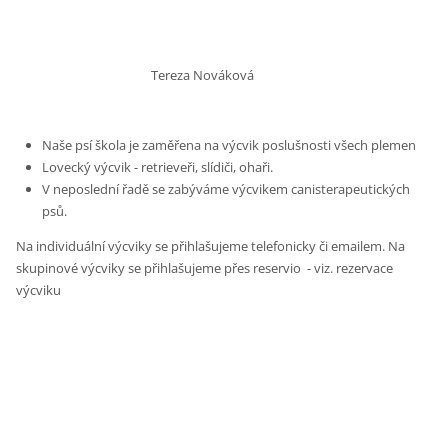
Tereza Nováková
Naše psí škola je zaměřena na výcvik poslušnosti všech plemen
Lovecký výcvik - retrieveři, slídiči, ohaři.
V neposlední řadě se zabýváme výcvikem canisterapeutických
psů.
Na individuální výcviky se přihlašujeme telefonicky či emailem. Na
skupinové výcviky se přihlašujeme přes reservio - viz. rezervace
výcviku