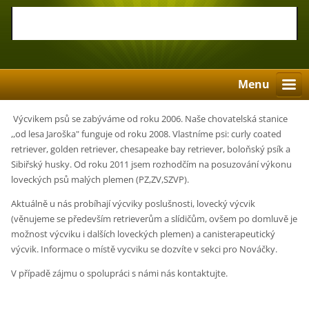
Menu
Výcvikem psů se zabýváme od roku 2006. Naše chovatelská stanice
,,od lesa Jaroška" funguje od roku 2008. Vlastníme psi: curly coated
retriever, golden retriever, chesapeake bay retriever, boloňský psík a
Sibiřský husky. Od roku 2011 jsem rozhodčím na posuzování výkonu
loveckých psů malých plemen (PZ,ZV,SZVP).
Aktuálně u nás probíhají výcviky poslušnosti, lovecký výcvik
(věnujeme se především retrieverům a slídičům, ovšem po domluvě je
možnost výcviku i dalších loveckých plemen) a canisterapeutický
výcvik. Informace o místě vycviku se dozvíte v sekci pro Nováčky.
V případě zájmu o spolupráci s námi nás kontaktujte.