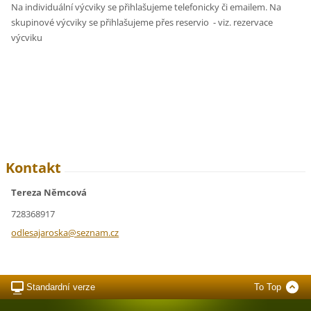
Na individuální výcviky se přihlašujeme telefonicky či emailem. Na
skupinové výcviky se přihlašujeme přes reservio - viz. rezervace
výcviku
Kontakt
Tereza Němcová
728368917
odlesaja
roska@se
znam.cz
Standardní verze
To Top