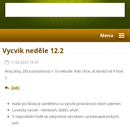
Menu
Vycvik neděle 12.2
11.02.2023 18:33
Ahoj ahoj. Zítra poslušnost v 10 nebude. Kdo chce, ať dorazí od 9 hod
:)
Zpět
Naše psí škola je zaměřena na výcvik poslušnosti všech plemen
Lovecký výcvik - retrieveři, slídiči, ohaři.
V neposlední řadě se zabýváme výcvikem canisterapeutických
psů.