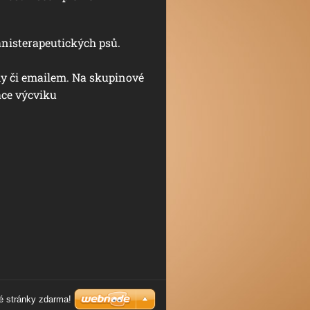
nisterapeutických psů.
ky či emailem. Na skupinové
ace výcviku
é stránky zdarma!