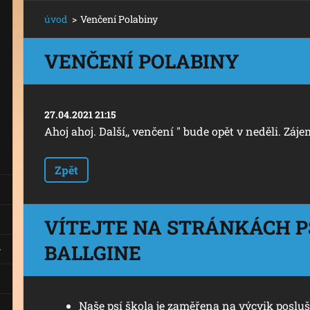
úvod
>
Venčení Polabiny
VENČENÍ POLABINY
27.04.2021 21:15
Ahoj ahoj. Další,, venčení " bude opět v neděli. Zájem
Zpět
VÍTEJTE NA STRÁNKÁCH P
BALLGINE
Naše psí škola je zaměřena na výcvik poslu