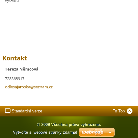
výcviku
Kontakt
Tereza Němcová
728368917
odlesaja
roska@se
znam.cz
Standardní verze
To Top
© 2009 Všechna práva vyhrazena.
Vytvořte si webové stránky zdarma!