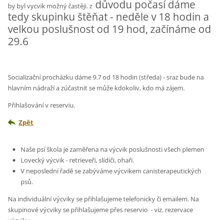
důvodu počasí dáme
by byl vycvik možný častěji. z
tedy skupinku štěňat - neděle v 18 hodin a
velkou poslušnost od 19 hod, začínáme od
29.6
Socializační procházku dáme 9.7 od 18 hodin (středa) - sraz bude na
hlavním nádraží a zúčastnit se může kdokoliv, kdo má zájem.
Přihlašování v reserviu.
Zpět
Naše psí škola je zaměřena na výcvik poslušnosti všech plemen
Lovecký výcvik - retrieveři, slídiči, ohaři.
V neposlední řadě se zabýváme výcvikem canisterapeutických
psů.
Na individuální výcviky se přihlašujeme telefonicky či emailem. Na
skupinové výcviky se přihlašujeme přes reservio - viz. rezervace