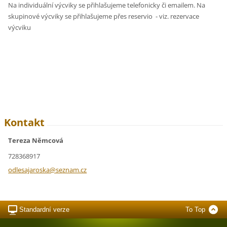
Na individuální výcviky se přihlašujeme telefonicky či emailem. Na
skupinové výcviky se přihlašujeme přes reservio - viz. rezervace
výcviku
Kontakt
Tereza Němcová
728368917
odlesaja
roska@se
znam.cz
Standardní verze
To Top