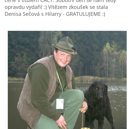
ceně s titulem CACT. Sobotní den se nám tedy
opravdu vydařil :) Vítězem zkoušek se stala
Denisa Sečová s Hilarry - GRATULUJEME :)