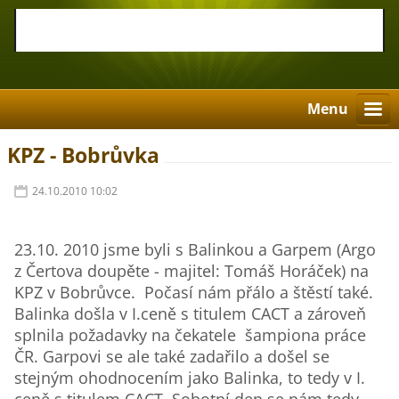
Menu
KPZ - Bobrůvka
24.10.2010 10:02
23.10. 2010 jsme byli s Balinkou a Garpem (Argo
z Čertova doupěte - majitel: Tomáš Horáček) na
KPZ v Bobrůvce. Počasí nám přálo a štěstí také.
Balinka došla v I.ceně s titulem CACT a zároveň
splnila požadavky na čekatele šampiona práce
ČR. Garpovi se ale také zadařilo a došel se
stejným ohodnocením jako Balinka, to tedy v I.