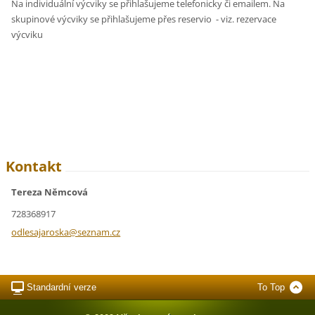
Na individuální výcviky se přihlašujeme telefonicky či emailem. Na
skupinové výcviky se přihlašujeme přes reservio - viz. rezervace
výcviku
Kontakt
Tereza Němcová
728368917
odlesaja
roska@se
znam.cz
Standardní verze
To Top