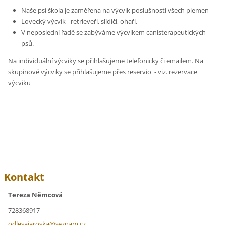
Naše psí škola je zaměřena na výcvik poslušnosti všech plemen
Lovecký výcvik - retrieveři, slídiči, ohaři.
V neposlední řadě se zabýváme výcvikem canisterapeutických
psů.
Na individuální výcviky se přihlašujeme telefonicky či emailem. Na
skupinové výcviky se přihlašujeme přes reservio - viz. rezervace
výcviku
Kontakt
Tereza Němcová
728368917
odlesaja
roska@se
znam.cz