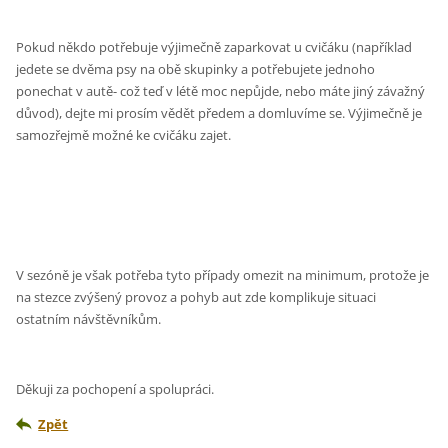
Pokud někdo potřebuje výjimečně zaparkovat u cvičáku (například
jedete se dvěma psy na obě skupinky a potřebujete jednoho
ponechat v autě- což teď v létě moc nepůjde, nebo máte jiný závažný
důvod), dejte mi prosím vědět předem a domluvíme se. Výjimečně je
samozřejmě možné ke cvičáku zajet.
V sezóně je však potřeba tyto případy omezit na minimum, protože je
na stezce zvýšený provoz a pohyb aut zde komplikuje situaci
ostatním návštěvníkům.
Děkuji za pochopení a spolupráci.
Zpět