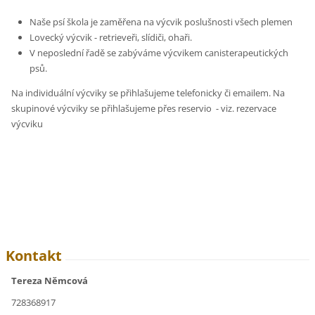
Naše psí škola je zaměřena na výcvik poslušnosti všech plemen
Lovecký výcvik - retrieveři, slídiči, ohaři.
V neposlední řadě se zabýváme výcvikem canisterapeutických
psů.
Na individuální výcviky se přihlašujeme telefonicky či emailem. Na
skupinové výcviky se přihlašujeme přes reservio - viz. rezervace
výcviku
Kontakt
Tereza Němcová
728368917