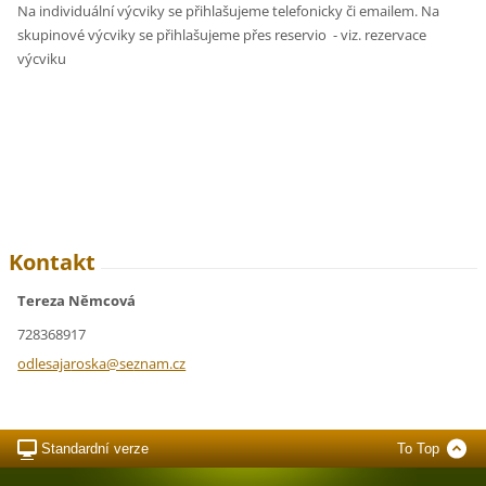
Na individuální výcviky se přihlašujeme telefonicky či emailem. Na
skupinové výcviky se přihlašujeme přes reservio - viz. rezervace
výcviku
Kontakt
Tereza Němcová
728368917
odlesaja
roska@se
znam.cz
Standardní verze
To Top