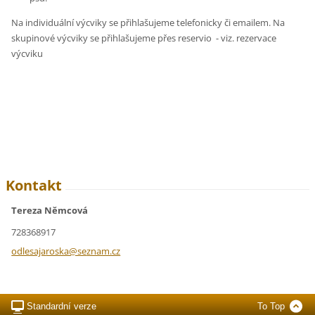
Na individuální výcviky se přihlašujeme telefonicky či emailem. Na
skupinové výcviky se přihlašujeme přes reservio - viz. rezervace
výcviku
Kontakt
Tereza Němcová
728368917
odlesaja
roska@se
znam.cz
Standardní verze
To Top