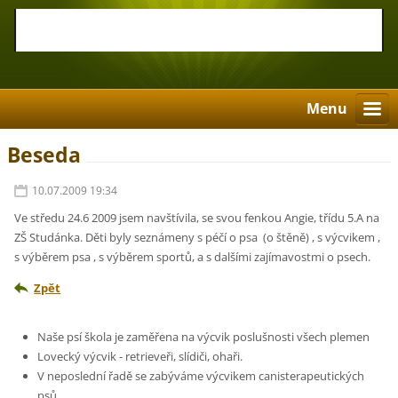
Menu
Beseda
10.07.2009 19:34
Ve středu 24.6 2009 jsem navštívila, se svou fenkou Angie, třídu 5.A na
ZŠ Studánka. Děti byly seznámeny s péčí o psa (o štěně) , s výcvikem ,
s výběrem psa , s výběrem sportů, a s dalšími zajímavostmi o psech.
Zpět
Naše psí škola je zaměřena na výcvik poslušnosti všech plemen
Lovecký výcvik - retrieveři, slídiči, ohaři.
V neposlední řadě se zabýváme výcvikem canisterapeutických
psů.